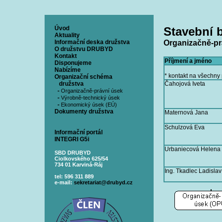
Úvod
Stavební 
Aktuality
Informační deska družstva
Organizačně-pr
O družstvu DRUBYD
Kontakt
Příjmení a jméno
Disponujeme
Nabízíme
* kontakt na všechny
Organizační schéma
družstva
Čahojová Iveta
-
Organizačně-právní úsek
-
Výrobně-technický úsek
-
Ekonomický úsek (EÚ)
Dokumenty družstva
Maternová Jana
Schulzová Eva
Informační portál
INTEGRI G5i
Urbaniecová Helena
SBD DRUBYD
Ciolkovského 625/54
734 01 Karviná-Ráj
Ing. Tkadlec Ladislav
tel: 596 311 889
e-mail:
sekretariat@drubyd.cz