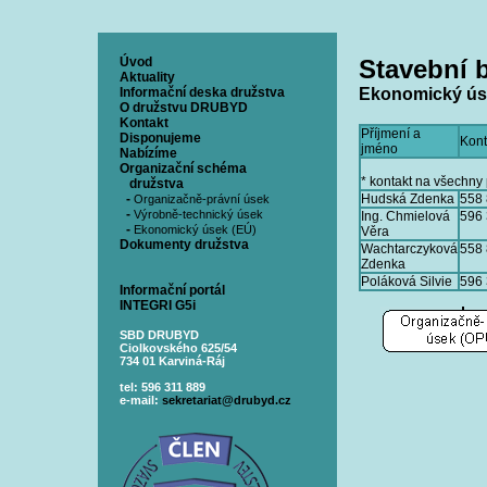
Úvod
Stavební 
Aktuality
Informační deska družstva
Ekonomický ús
O družstvu DRUBYD
Kontakt
Příjmení a
Disponujeme
Kont
jméno
Nabízíme
Organizační schéma
* kontakt na všechny
družstva
-
Hudská Zdenka
558
Organizačně-právní úsek
-
Výrobně-technický úsek
Ing. Chmielová
596
-
Ekonomický úsek (EÚ)
Věra
Dokumenty družstva
Wachtarczyková
558
Zdenka
Poláková Silvie
596
Informační portál
INTEGRI G5i
SBD DRUBYD
Ciolkovského 625/54
734 01 Karviná-Ráj
tel: 596 311 889
e-mail:
sekretariat@drubyd.cz