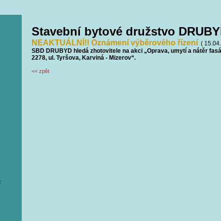
Stavební bytové družstvo DRUBY
NEAKTUÁLNÍ!! Oznámení výběrového řízení
( 15.04
SBD DRUBYD hledá zhotovitele na akci „Oprava, umytí a nátěr fasád
2278, ul. Tyršova, Karviná - Mizerov“.
<< zpět
z