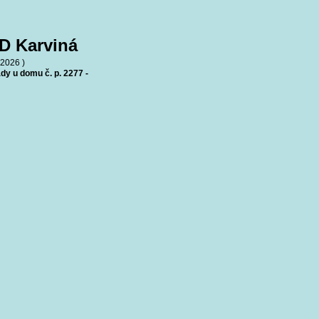
D Karviná
.2026 )
y u domu č. p. 2277 -