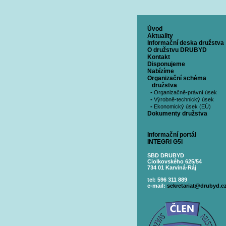
Úvod
Aktuality
Informační deska družstva
O družstvu DRUBYD
Kontakt
Disponujeme
Nabízíme
Organizační schéma
družstva
-
Organizačně-právní úsek
-
Výrobně-technický úsek
-
Ekonomický úsek (EÚ)
Dokumenty družstva
Informační portál
INTEGRI G5i
SBD DRUBYD
Ciolkovského 625/54
734 01 Karviná-Ráj
tel: 596 311 889
e-mail:
sekretariat@drubyd.c