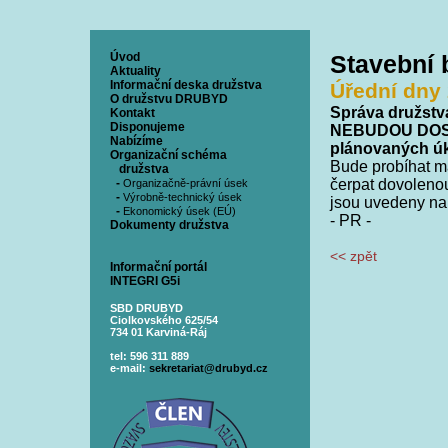
Úvod
Stavební
Aktuality
Informační deska družstva
Úřední dny 
O družstvu DRUBYD
Správa družstva
Kontakt
Disponujeme
NEBUDOU DOSTU
Nabízíme
plánovaných úk
Organizační schéma
Bude probíhat m
družstva
-
čerpat dovoleno
Organizačně-právní úsek
-
Výrobně-technický úsek
jsou uvedeny na
-
Ekonomický úsek (EÚ)
- PR -
Dokumenty družstva
<< zpět
Informační portál
INTEGRI G5i
SBD DRUBYD
Ciolkovského 625/54
734 01 Karviná-Ráj
tel: 596 311 889
e-mail:
sekretariat@drubyd.cz