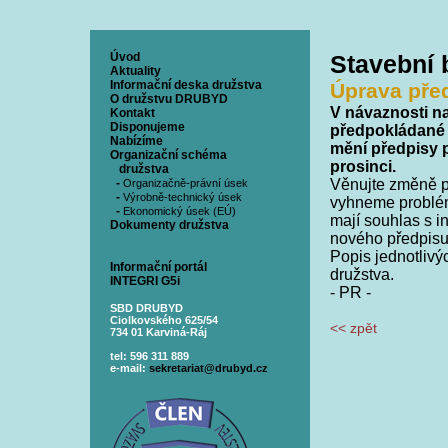
Úvod
Stavební
Aktuality
Informační deska družstva
Úprava před
O družstvu DRUBYD
V návaznosti na
Kontakt
Disponujeme
předpokládané 
Nabízíme
mění předpisy p
Organizační schéma
prosinci.
družstva
-
Věnujte změně po
Organizačně-právní úsek
-
Výrobně-technický úsek
vyhneme problém
-
Ekonomický úsek (EÚ)
mají souhlas s i
Dokumenty družstva
nového předpisu
Popis jednotliv
Informační portál
družstva.
INTEGRI G5i
- PR -
SBD DRUBYD
Ciolkovského 625/54
<< zpět
734 01 Karviná-Ráj
tel: 596 311 889
e-mail:
sekretariat@drubyd.cz