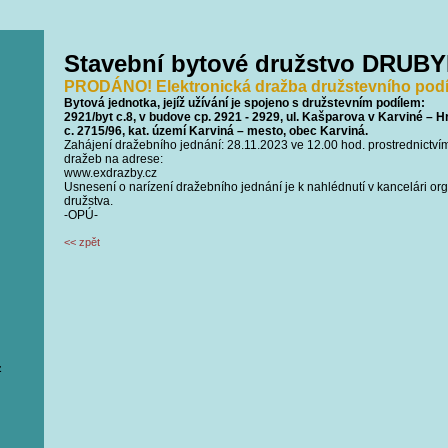
Stavební bytové družstvo DRUBY
PRODÁNO! Elektronická dražba družstevního podí
Bytová jednotka, jejíž užívání je spojeno s družstevním podílem:
2921/byt c.8, v budove cp. 2921 - 2929, ul. Kašparova v Karviné – 
c. 2715/96, kat. území Karviná – mesto, obec Karviná.
Zahájení dražebního jednání: 28.11.2023 ve 12.00 hod. prostrednictví
dražeb na adrese:
www.exdrazby.cz
Usnesení o narízení dražebního jednání je k nahlédnutí v kancelári o
družstva.
-OPÚ-
<< zpět
z