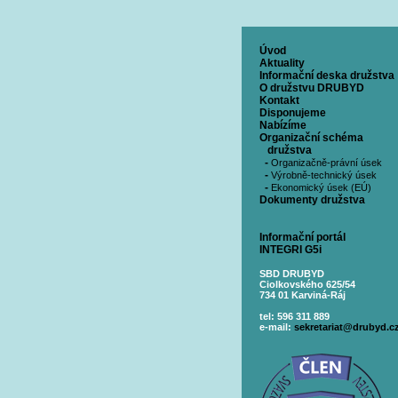
Úvod
Aktuality
Informační deska družstva
O družstvu DRUBYD
Kontakt
Disponujeme
Nabízíme
Organizační schéma
družstva
-
Organizačně-právní úsek
-
Výrobně-technický úsek
-
Ekonomický úsek (EÚ)
Dokumenty družstva
Informační portál
INTEGRI G5i
SBD DRUBYD
Ciolkovského 625/54
734 01 Karviná-Ráj
tel: 596 311 889
e-mail:
sekretariat@drubyd.c