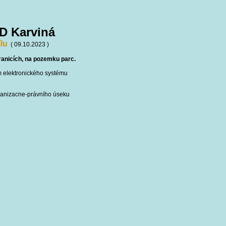
D Karviná
lu
( 09.10.2023 )
Hranicích, na pozemku parc.
m elektronického systému
rganizacne-právního úseku