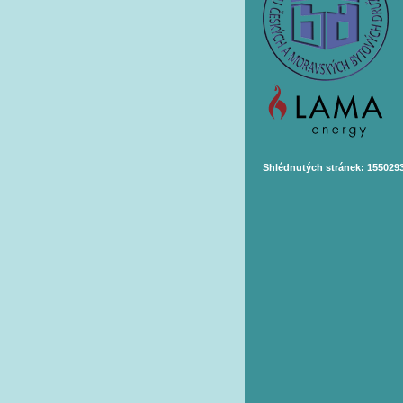
Shlédnutých stránek: 155029