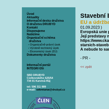
Úvod
Stavební
Aktuality
Informační deska družstva
EU a údržb
O družstvu DRUBYD
01.09.2023 )
Kontakt
Disponujeme
Evropská unie 
Nabízíme
Její predstavy 
Organizační schéma
https://www.cka
družstva
-
starsich-staveb
Organizačně-právní úsek
-
Výrobně-technický úsek
A nebude to sam
-
Ekonomický úsek (EÚ)
Dokumenty družstva
- PR -
Informační portál
<< zpět
INTEGRI G5i
SBD DRUBYD
Ciolkovského 625/54
734 01 Karviná-Ráj
tel: 596 311 889
e-mail:
sekretariat@drubyd.cz