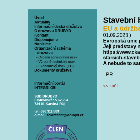
Úvod
Stavební
Aktuality
Informační deska družstva
EU a údržb
O družstvu DRUBYD
01.09.2023 )
Kontakt
Disponujeme
Evropská unie 
Nabízíme
Její predstavy 
Organizační schéma
https://www.cka
družstva
-
starsich-staveb
Organizačně-právní úsek
-
Výrobně-technický úsek
A nebude to sam
-
Ekonomický úsek (EÚ)
Dokumenty družstva
- PR -
Informační portál
<< zpět
INTEGRI G5i
SBD DRUBYD
Ciolkovského 625/54
734 01 Karviná-Ráj
tel: 596 311 889
e-mail:
sekretariat@drubyd.cz