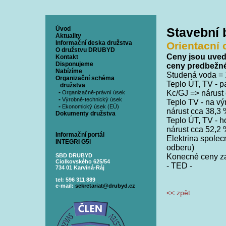
Úvod
Stavební
Aktuality
Informační deska družstva
Orientacní 
O družstvu DRUBYD
Ceny jsou uvede
Kontakt
Disponujeme
ceny predbežné
Nabízíme
Studená voda = 
Organizační schéma
Teplo ÚT, TV - 
družstva
-
Kc/GJ => nárust
Organizačně-právní úsek
-
Výrobně-technický úsek
Teplo TV - na v
-
Ekonomický úsek (EÚ)
nárust cca 38,3
Dokumenty družstva
Teplo ÚT, TV - 
nárust cca 52,2
Informační portál
Elektrina spolec
INTEGRI G5i
odberu)
SBD DRUBYD
Konecné ceny za
Ciolkovského 625/54
- TED -
734 01 Karviná-Ráj
tel: 596 311 889
e-mail:
sekretariat@drubyd.cz
<< zpět