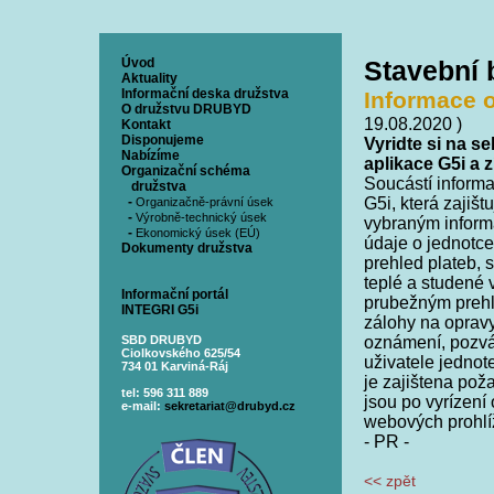
Úvod
Stavební
Aktuality
Informační deska družstva
Informace o
O družstvu DRUBYD
19.08.2020 )
Kontakt
Disponujeme
Vyridte si na s
Nabízíme
aplikace G5i a 
Organizační schéma
Soucástí inform
družstva
-
G5i, která zajiš
Organizačně-právní úsek
-
Výrobně-technický úsek
vybraným inform
-
Ekonomický úsek (EÚ)
údaje o jednotce
Dokumenty družstva
prehled plateb, 
teplé a studené 
Informační portál
prubežným prehl
INTEGRI G5i
zálohy na oprav
SBD DRUBYD
oznámení, pozván
Ciolkovského 625/54
uživatele jednot
734 01 Karviná-Ráj
je zajištena po
tel: 596 311 889
jsou po vyrízení
e-mail:
sekretariat@drubyd.cz
webových prohlíž
- PR -
<< zpět